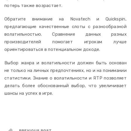
потерь также возрастает.
Обратите внимание на Novatech и Quickspin,
предлагающие качественные слоты с разнообразной
волатильностью. Сравнение данных разных
производителей помогает игрокам лучше
ориентироваться в потенциальном доходе.
Выбор жанра и волатильности должен быть основан
не только на личных предпочтениях, но и на понимании
статистики. Знание о волатильности и RTP позволяет
делать более обоснованный выбор, что увеличивает
шансы на успех в игре.
PREVIOUS POST