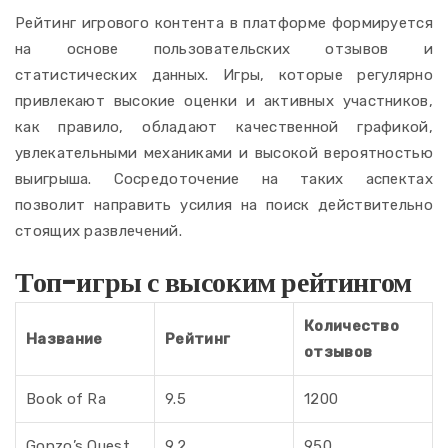
Рейтинг игрового контента в платформе формируется
на основе пользовательских отзывов и
статистических данных. Игры, которые регулярно
привлекают высокие оценки и активных участников,
как правило, обладают качественной графикой,
увлекательными механиками и высокой вероятностью
выигрыша. Сосредоточение на таких аспектах
позволит направить усилия на поиск действительно
стоящих развлечений.
Топ-игры с высоким рейтингом
Количество
Название
Рейтинг
отзывов
Book of Ra
9.5
1200
Gonzo’s Quest
9.2
950