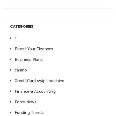
CATEGORIES
1
Boost Your Finances
Business Plans
casino
Credit Card swipe machine
Finance & Accounting
Forex News
Funding Trends