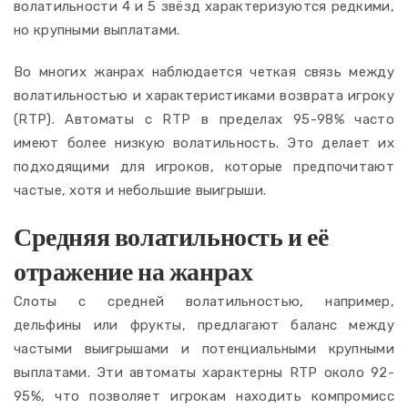
волатильности 4 и 5 звёзд характеризуются редкими,
но крупными выплатами.
Во многих жанрах наблюдается четкая связь между
волатильностью и характеристиками возврата игроку
(RTP). Автоматы с RTP в пределах 95-98% часто
имеют более низкую волатильность. Это делает их
подходящими для игроков, которые предпочитают
частые, хотя и небольшие выигрыши.
Средняя волатильность и её
отражение на жанрах
Слоты с средней волатильностью, например,
дельфины или фрукты, предлагают баланс между
частыми выигрышами и потенциальными крупными
выплатами. Эти автоматы характерны RTP около 92-
95%, что позволяет игрокам находить компромисс