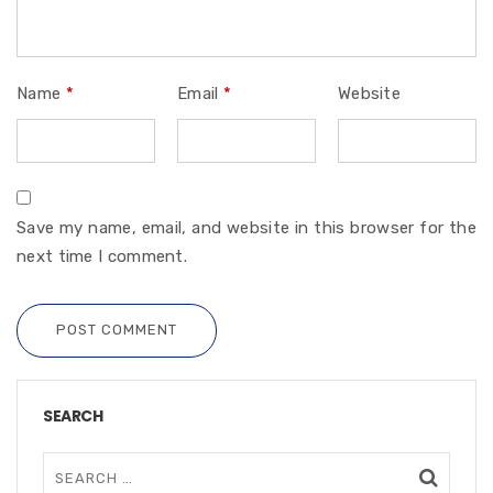
Name
*
Email
*
Website
Save my name, email, and website in this browser for the
next time I comment.
POST COMMENT
SEARCH