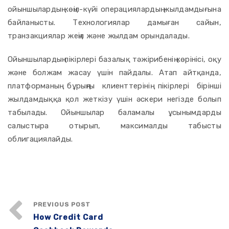
ойыншылардың көңіл-күйі операциялардың жылдамдығына
байланысты. Технологиялар дамыған сайын,
транзакциялар жеңіл және жылдам орындалады.
Ойыншылардың пікірлері базалық тәжірибенің көрінісі, оқу
және болжам жасау үшін пайдалы. Атап айтқанда,
платформаның бұрыңғы клиенттерінің пікірлері бірінші
жылдамдыққа қол жеткізу үшін әскери негізде болып
табылады. Ойыншылар баламалы ұсынымдарды
салыстыра отырып, максималды табысты
облигациялайды.
PREVIOUS POST
How Credit Card