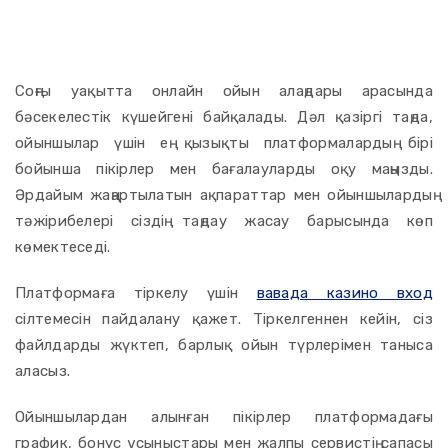
Соңғы уақытта онлайн ойын алаңдары арасында
бәсекелестік күшейгені байқалады. Дәл қазіргі таңда,
ойыншылар үшін ең қызықты платформалардың бірі
бойынша пікірлер мен бағалауларды оқу маңызды.
Әрдайым жаңартылатын ақпараттар мен ойыншылардың
тәжірибелері сіздің таңдау жасау барысында көп
көмектеседі.
Платформаға тіркелу үшін
вавада казино вход
сілтемесін пайдалану қажет. Тіркелгеннен кейін, сіз
файлдарды жүктеп, барлық ойын түрлерімен таныса
аласыз.
Ойыншылардан алынған пікірлер платформадағы
график, бонус ұсыныстары мен жалпы сервистің сапасы