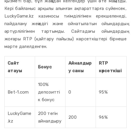
қызметі бар, бұл жаңадан келгендер үшін өте маңызды.
Кері байланыс арқылы алынған ақпараттарға сүйенсек,
LuckyGame.kz казиносы тиімділігімен ерекшеленеді,
пайдалану жеңілдігі және ойнатылатын ойындардың
әртүрлілігімен тартымды. Сайтадағы ойындардың
жоғары RTP (қайтару пайызы) көрсеткіштері бірнеше
мәрте дәлелденген.
Сайт
Айналдыр
RTP
Бонус
атауы
у саны
көрсеткіші
100%
Bet-1.com
депозитті
0
95%
к бонус
LuckyGame
200 тегін
200
96%
.kz
айналдыру