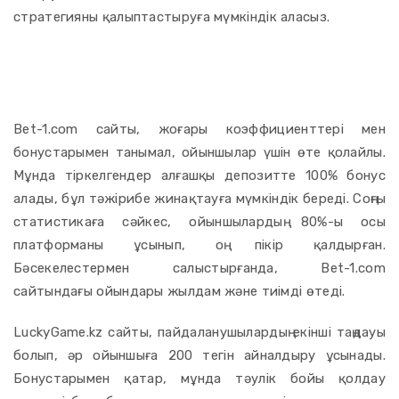
стратегияны қалыптастыруға мүмкіндік аласыз.
Казино бағаларын салыстыру:
қай сайттар тиімді?
Bet-1.com сайты, жоғары коэффициенттері мен
бонустарымен танымал, ойыншылар үшін өте қолайлы.
Мұнда тіркелгендер алғашқы депозитте 100% бонус
алады, бұл тәжірибе жинақтауға мүмкіндік береді. Соңғы
статистикаға сәйкес, ойыншылардың 80%-ы осы
платформаны ұсынып, оң пікір қалдырған.
Бәсекелестермен салыстырғанда, Bet-1.com
сайтындағы ойындары жылдам және тиімді өтеді.
LuckyGame.kz сайты, пайдаланушылардың екінші таңдауы
болып, әр ойыншыға 200 тегін айналдыру ұсынады.
Бонустарымен қатар, мұнда тәулік бойы қолдау