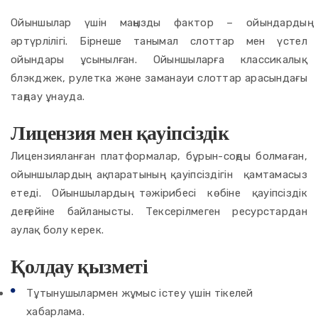
Ойыншылар үшін маңызды фактор – ойындардың
әртүрлілігі. Бірнеше танымал слоттар мен үстел
ойындары ұсынылған. Ойыншыларға классикалық
блэкджек, рулетка және заманауи слоттар арасындағы
таңдау ұнауда.
Лицензия мен қауіпсіздік
Лицензияланған платформалар, бұрын-соңды болмаған,
ойыншылардың ақпаратының қауіпсіздігін қамтамасыз
етеді. Ойыншылардың тәжірибесі көбіне қауіпсіздік
деңгейіне байланысты. Тексерілмеген ресурстардан
аулақ болу керек.
Қолдау қызметі
Тұтынушылармен жұмыс істеу үшін тікелей
хабарлама.