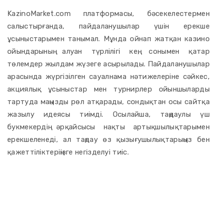
KazinoMarket.com платформасы, бәсекелестермен
салыстырғанда, пайдаланушылар үшін ерекше
ұсыныстарымен танымал. Мұнда ойнап жатқан казино
ойындарының алуан түрлілігі кең, сонымен қатар
төлемдер жылдам жүзеге асырылады. Пайдаланушылар
арасында жүргізілген сауалнама нәтижелеріне сәйкес,
акциялық ұсыныстар мен турнирлер ойыншыларды
тартуда маңызды рөл атқарады, сондықтан осы сайтқа
жазылу идеясы тиімді. Осылайша, таңдаулы үш
букмекердің әрқайсысы нақты артықшылықтарымен
ерекшеленеді, ал таңдау өз қызығушылықтарыңыз бен
қажеттіліктеріңізге негізделуі тиіс.
Вавада казиносында
ойыншылардың тәжірибесі: біз
не білеміз?