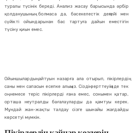
туралы түсінік береді. Анализ жасау барысында әрбір
қолданушының болмаса да, бәсекелестік деңгейі мен
сүйікті ойындарынан бас тартуға дайын еместігін
түсіну қиын емес.
Вавада казиносындағы
ойыншылардың пікірлерін
қалай талдау керек?
Ойыншылардың айтуын назарға ала отырып, пікірлердің
саны мен сапасын есепке алыңыз. Сіздің зерттеуіңізде тек
оң немесе теріс пікірлерді ғана емес, сонымен қатар,
орташа неутралды бағалауларды да қамтуы керек.
Мұндай жан-жақты талдау сізге шынайы жағдайды
көрсетуі мүмкін.
Пікірлердің қайнар көздерін