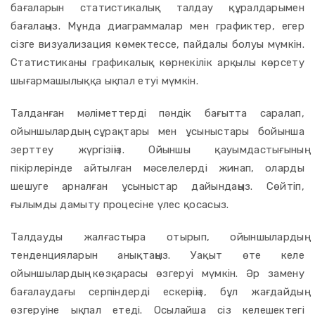
бағаларын статистикалық талдау құралдарымен
бағалаңыз. Мұнда диаграммалар мен графиктер, егер
сізге визуализация көмектессе, пайдалы болуы мүмкін.
Статистиканы графикалық көрнекілік арқылы көрсету
шығармашылыққа ықпал етуі мүмкін.
Талданған мәліметтерді пәндік бағытта саралап,
ойыншылардың сұрақтары мен ұсыныстары бойынша
зерттеу жүргізіңіз. Ойыншы қауымдастығының
пікірлерінде айтылған мәселелерді жинап, оларды
шешуге арналған ұсыныстар дайындаңыз. Сөйтіп,
ғылымды дамыту процесіне үлес қосасыз.
Талдауды жалғастыра отырып, ойыншылардың
тенденцияларын анықтаңыз. Уақыт өте келе
ойыншылардың көзқарасы өзгеруі мүмкін. Әр замену
бағалаудағы серпіндерді ескеріңіз, бұл жағдайдың
өзгеруіне ықпал етеді. Осылайша сіз келешектегі