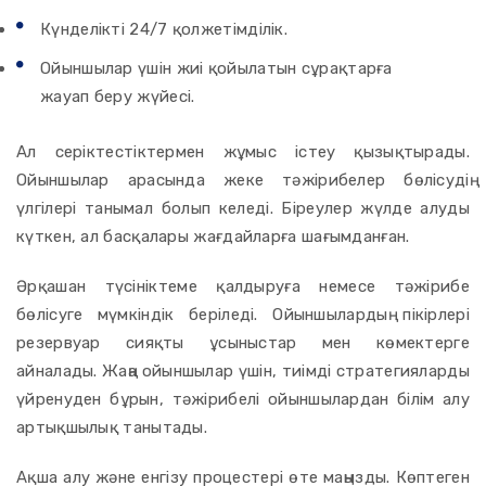
Күнделікті 24/7 қолжетімділік.
Ойыншылар үшін жиі қойылатын сұрақтарға
жауап беру жүйесі.
Ал серіктестіктермен жұмыс істеу қызықтырады.
Ойыншылар арасында жеке тәжірибелер бөлісудің
үлгілері танымал болып келеді. Біреулер жүлде алуды
күткен, ал басқалары жағдайларға шағымданған.
Әрқашан түсініктеме қалдыруға немесе тәжірибе
бөлісуге мүмкіндік беріледі. Ойыншылардың пікірлері
резервуар сияқты ұсыныстар мен көмектерге
айналады. Жаңа ойыншылар үшін, тиімді стратегияларды
үйренуден бұрын, тәжірибелі ойыншылардан білім алу
артықшылық танытады.
Ақша алу және енгізу процестері өте маңызды. Көптеген