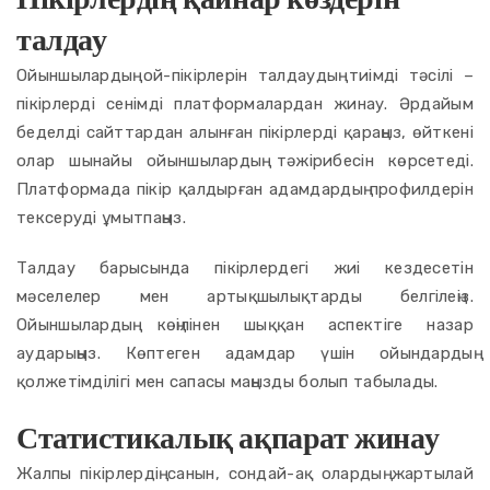
талдау
Ойыншылардың ой-пікірлерін талдаудың тиімді тәсілі –
пікірлерді сенімді платформалардан жинау. Әрдайым
беделді сайттардан алынған пікірлерді қараңыз, өйткені
олар шынайы ойыншылардың тәжірибесін көрсетеді.
Платформада пікір қалдырған адамдардың профилдерін
тексеруді ұмытпаңыз.
Талдау барысында пікірлердегі жиі кездесетін
мәселелер мен артықшылықтарды белгілеңіз.
Ойыншылардың көңілінен шыққан аспектіге назар
аударыңыз. Көптеген адамдар үшін ойындардың
қолжетімділігі мен сапасы маңызды болып табылады.
Статистикалық ақпарат жинау
Жалпы пікірлердің санын, сондай-ақ олардың жартылай