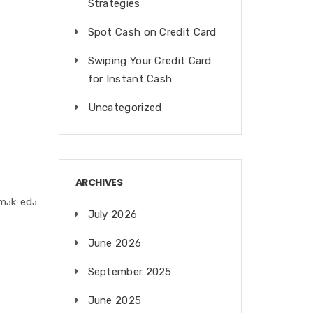
Strategies
Spot Cash on Credit Card
Swiping Your Credit Card
for Instant Cash
Uncategorized
ARCHIVES
ömək edə
July 2026
June 2026
September 2025
June 2025