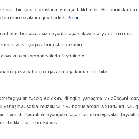
zində bir çox bonuslarla yanaşı təklif edir. Bu bonuslarda
a bunların bəzilərini qeyd edirik:
Pinco
ud olan bonuslar, sizə oyunlar üçün əlavə maliyyə təmin edir.
z zaman əlavə çarpaz bonuslar qazanın.
edilən xüsusi kampaniyalarla faydalanın.
namağa və daha çox qazanmağa kömək edə bilər.
strategiyalar tətbiq edərkən, düzgün yanaşma və büdçəni ida
tli yanaşma, sosial müzakirələr və bonuslardan istifadə edərək,
lar, həm də təcrübəli oyunçular üçün bu strategiyalar faydalı ol
i biliklər əldə etməkdədir.